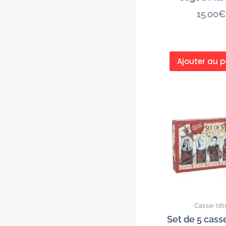
15.00
€
Ajouter au p
Casse-têt
Set de 5 cass