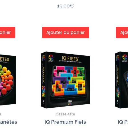
19.00
€
anier
Ajouter au panier
Ajo
e
Casse-tête
lanètes
IQ Premium Fiefs
IQ 