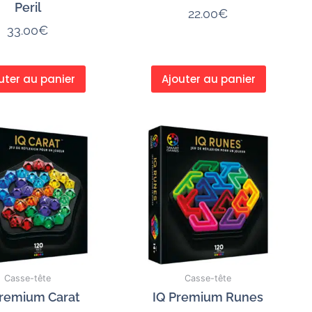
Peril
22.00
€
33.00
€
uter au panier
Ajouter au panier
Casse-tête
Casse-tête
Premium Carat
IQ Premium Runes