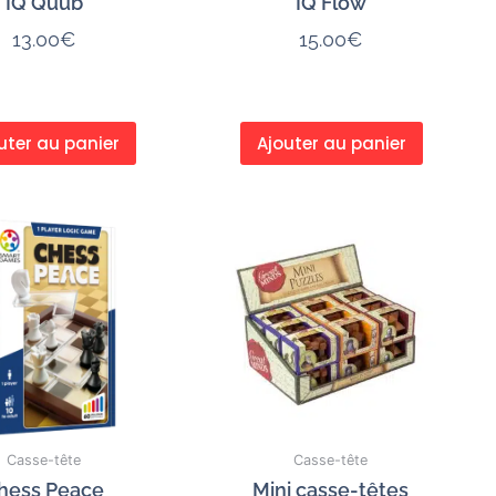
IQ Quub
IQ Flow
13.00
€
15.00
€
uter au panier
Ajouter au panier
Casse-tête
Casse-tête
hess Peace
Mini casse-têtes