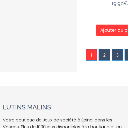
19.90
€
Ajouter au p
1
2
3
LUTINS MALINS
Votre boutique de Jeux de société à Épinal dans les
Vosges. Plus de 1000 jeux disponibles à la boutique et en