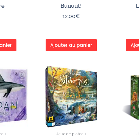
re
Buuuut!
L
12.00
€
anier
Ajouter au panier
Ajo
eau
Jeux de plateau
J