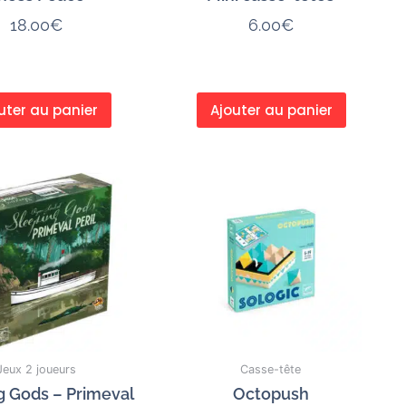
18.00
€
6.00
€
uter au panier
Ajouter au panier
Jeux 2 joueurs
Casse-tête
g Gods – Primeval
Octopush