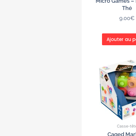
Micro Games – 
Thé
9.00
€
Ajouter au p
Casse-têt
Caged Mar