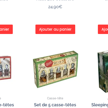
24.90
€
anier
Ajouter au panier
Ajo
e
Casse-tête
e-têtes
Set de 5 casse-têtes
Sleepin