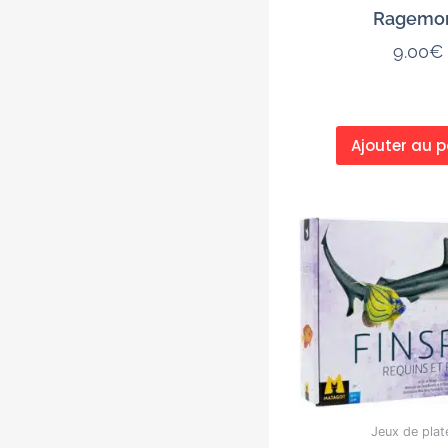
Ragemo
9.00
€
Ajouter au p
Jeux de plat