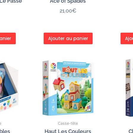
Le Passe
Ace of Spades
21.00
€
anier
Ajouter au panier
Ajo
e
Casse-tête
bles
Haut Les Couleurs
C