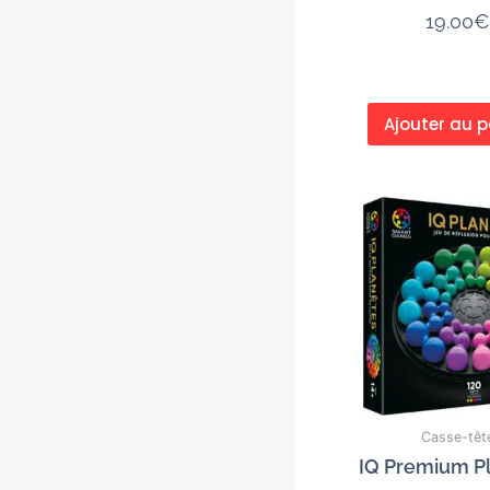
19.00
€
Ajouter au p
Casse-têt
IQ Premium P