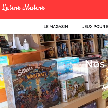
Aller
Lutins Malins
au
contenu
LE MAGASIN
JEUX POUR 
Nos 
Je