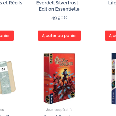
s et Récifs
Everdell Silverfrost –
Lif
Edition Essentielle
49.90
€
anier
Ajouter au panier
Ajo
tes
Jeux coopératifs