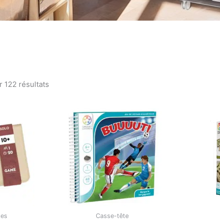
Trié
par
r 122 résultats
popularité
tes
Casse-tête