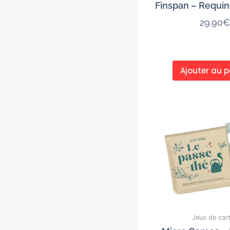
Finspan – Requin
29.90
€
Ajouter au p
Jeux de car