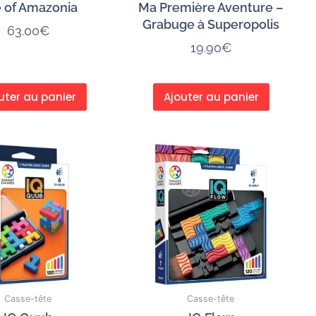
e of Amazonia
Ma Première Aventure –
Grabuge à Superopolis
63.00
€
19.90
€
uter au panier
Ajouter au panier
Casse-tête
Casse-tête