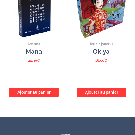
Abstrait
Jeux 2 joueurs
Mana
Okiya
24.90
€
16.00
€
Ajouter au panier
Ajouter au panier