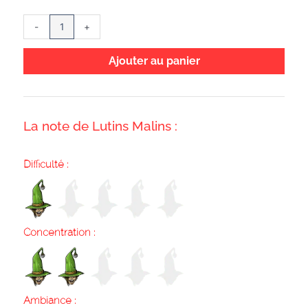
de
Amis
-
+
de
merde
Ajouter au panier
La note de Lutins Malins :
Difficulté :
Concentration :
Ambiance :