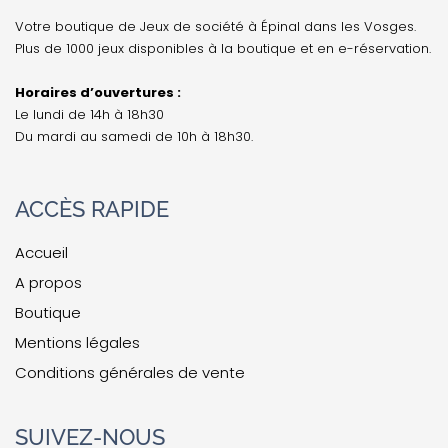
Votre boutique de Jeux de société à Épinal dans les Vosges.
Plus de 1000 jeux disponibles à la boutique et en e-réservation.
Horaires d’ouvertures :
Le lundi de 14h à 18h30
Du mardi au samedi de 10h à 18h30.
ACCÈS RAPIDE
Accueil
A propos
Boutique
Mentions légales
Conditions générales de vente
SUIVEZ-NOUS