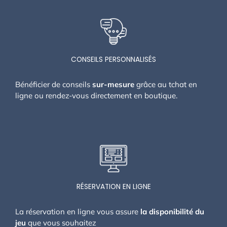
CONSEILS PERSONNALISÉS
Bénéficier de conseils
sur-mesure
grâce au tchat en
ligne ou rendez-vous directement en boutique.
RÉSERVATION EN LIGNE
La réservation en ligne vous assure
la disponibilité du
jeu
que vous souhaitez