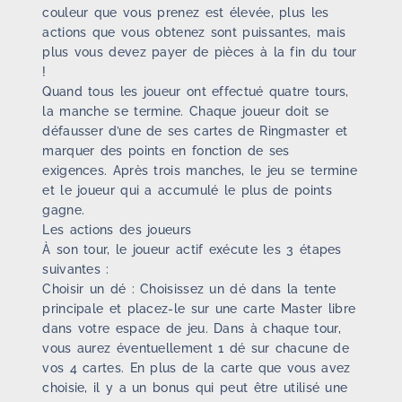
couleur que vous prenez est élevée, plus les
actions que vous obtenez sont puissantes, mais
plus vous devez payer de pièces à la fin du tour
!
Quand tous les joueur ont effectué quatre tours,
la manche se termine. Chaque joueur doit se
défausser d’une de ses cartes de Ringmaster et
marquer des points en fonction de ses
exigences. Après trois manches, le jeu se termine
et le joueur qui a accumulé le plus de points
gagne.
Les actions des joueurs
À son tour, le joueur actif exécute les 3 étapes
suivantes :
Choisir un dé : Choisissez un dé dans la tente
principale et placez-le sur une carte Master libre
dans votre espace de jeu. Dans à chaque tour,
vous aurez éventuellement 1 dé sur chacune de
vos 4 cartes. En plus de la carte que vous avez
choisie, il y a un bonus qui peut être utilisé une