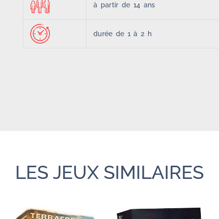
à partir de 14 ans
durée de 1 à 2 h
LES JEUX SIMILAIRES