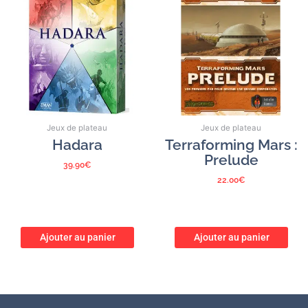
Jeux de plateau
Jeux de plateau
Hadara
Terraforming Mars :
Prelude
39.90
€
22.00
€
Ajouter au panier
Ajouter au panier