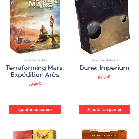
Jeux de cartes
Jeux de plateau
Terraforming Mars:
Dune: Imperium
Expédition Arès
59.90
€
39.90
€
Ajouter au panier
Ajouter au panier