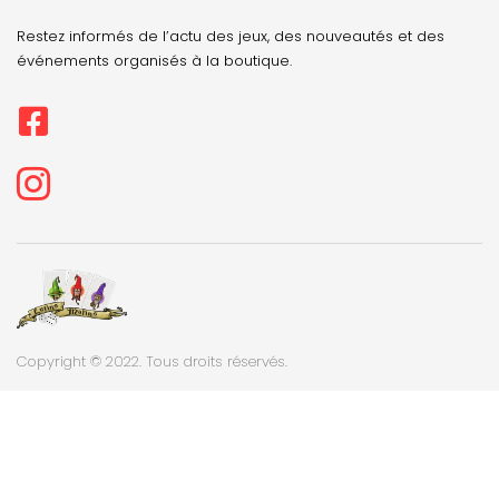
Restez informés de l’actu des jeux, des nouveautés et des
événements organisés à la boutique.
Copyright © 2022. Tous droits réservés.