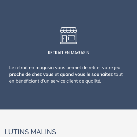
RETRAIT EN MAGASIN
Le retrait en magasin vous permet de retirer votre jeu
proche de chez vous
et
quand vous le souhaitez
tout
en bénéficiant d’un service client de qualité.
LUTINS MALINS